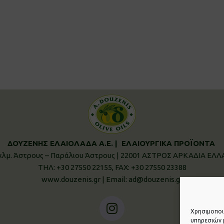
ΔΟΥΖΕΝΗΣ ΕΛΑΙΟΛΑΔΑ Α.Ε. | ΕΛΑΙΟΥΡΓΙΚΑ ΠΡΟΪΟΝΤΑ
χλμ. Άστρους – Παράλιου Άστρους | 22001 ΑΣΤΡΟΣ ΑΡΚΑΔΙΑ ΕΛ
ΤΗΛ: +30 27550 22155, FAX: +30 27550 23388
www.douzenis.gr | Email: ad@douzenis.gr
Χρησιμοποι
υπηρεσιών 